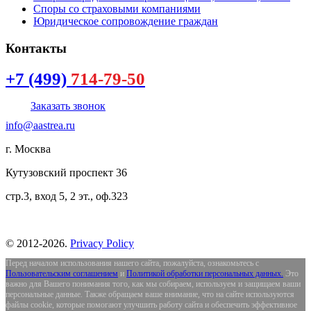
Споры со страховыми компаниями
Юридическое сопровождение граждан
Контакты
+7 (499)
714-79-50
Заказать звонок
info@aastrea.ru
г. Москва
Кутузовский проспект 36
стр.3, вход 5, 2 эт., оф.323
©
2012-
2026
.
Privacy Policy
Перед началом использования нашего сайта, пожалуйста, ознакомьтесь с
Пользовательским соглашением
и
Политикой обработки персональных данных.
Это
важно для Вашего понимания того, как мы собираем, используем и защищаем ваши
персональные данные. Также обращаем ваше внимание, что на сайте используются
файлы cookie, которые помогают улучшить работу сайта и обеспечить эффективное