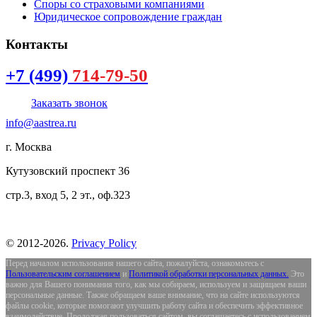
Споры со страховыми компаниями
Юридическое сопровождение граждан
Контакты
+7 (499)
714-79-50
Заказать звонок
info@aastrea.ru
г. Москва
Кутузовский проспект 36
стр.3, вход 5, 2 эт., оф.323
©
2012-
2026
.
Privacy Policy
Перед началом использования нашего сайта, пожалуйста, ознакомьтесь с
Пользовательским соглашением
и
Политикой обработки персональных данных.
Это
важно для Вашего понимания того, как мы собираем, используем и защищаем ваши
персональные данные. Также обращаем ваше внимание, что на сайте используются
файлы cookie, которые помогают улучшить работу сайта и обеспечить эффективное
взаимодействие. Продолжая пользоваться сайтом, вы соглашаетесь с использованием