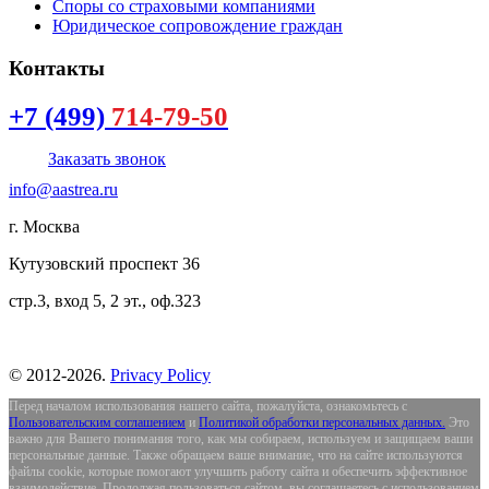
Споры со страховыми компаниями
Юридическое сопровождение граждан
Контакты
+7 (499)
714-79-50
Заказать звонок
info@aastrea.ru
г. Москва
Кутузовский проспект 36
стр.3, вход 5, 2 эт., оф.323
©
2012-
2026
.
Privacy Policy
Перед началом использования нашего сайта, пожалуйста, ознакомьтесь с
Пользовательским соглашением
и
Политикой обработки персональных данных.
Это
важно для Вашего понимания того, как мы собираем, используем и защищаем ваши
персональные данные. Также обращаем ваше внимание, что на сайте используются
файлы cookie, которые помогают улучшить работу сайта и обеспечить эффективное
взаимодействие. Продолжая пользоваться сайтом, вы соглашаетесь с использованием