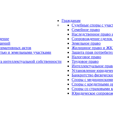
Гражданам
Судебные споры с учас
Семейное право
Наследственное право 
дение
Сопровождение сделок
ошений
Земельное право
нормативных актов
Жилищное право и Ж
тью и земельными участками
Защита прав потребите
Налоговое право
та интеллектуальной собственности
Трудовое право
Интеллектуальное прав
Установление юридиче
Банкротство физически
Споры с медицинскими
Споры с кредитными о
Споры со страховыми 
Юридическое сопровож