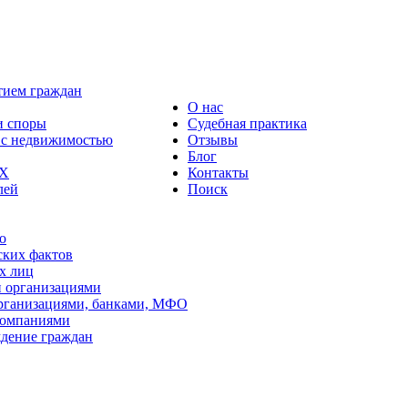
тием граждан
О нас
и споры
Судебная практика
 с недвижимостью
Отзывы
Блог
КХ
Контакты
лей
Поиск
о
ских фактов
х лиц
 организациями
рганизациями, банками, МФО
компаниями
дение граждан