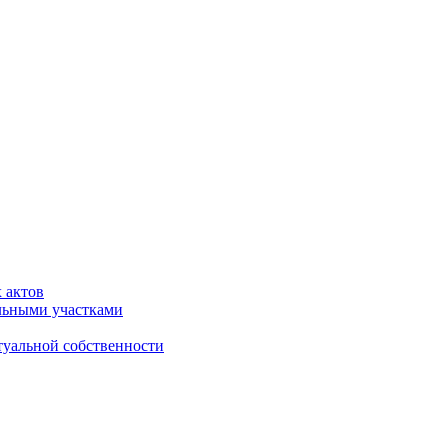
 актов
льными участками
туальной собственности