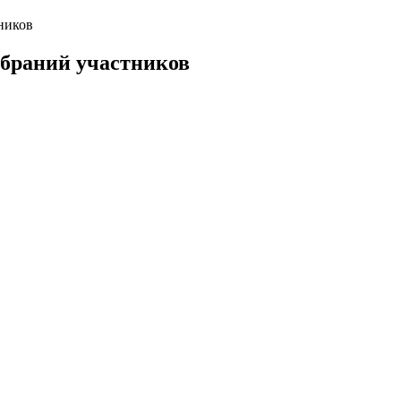
ников
обраний участников