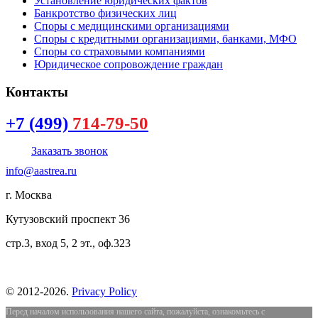
Установление юридических фактов
Банкротство физических лиц
Споры с медицинскими организациями
Споры с кредитными организациями, банками, МФО
Споры со страховыми компаниями
Юридическое сопровождение граждан
Контакты
+7 (499)
714-79-50
Заказать звонок
info@aastrea.ru
г. Москва
Кутузовский проспект 36
стр.3, вход 5, 2 эт., оф.323
©
2012-
2026
.
Privacy Policy
Перед началом использования нашего сайта, пожалуйста, ознакомьтесь с