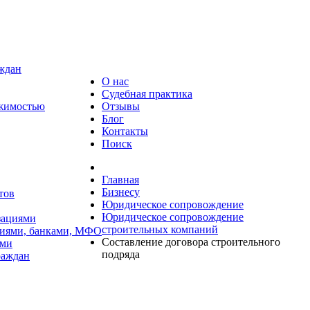
аждан
О нас
Судебная практика
ижимостью
Отзывы
Блог
Контакты
Поиск
Главная
Бизнесу
тов
Юридическое сопровождение
Юридическое сопровождение
зациями
строительных компаний
циями, банками, МФО
Составление договора строительного
ями
подряда
раждан