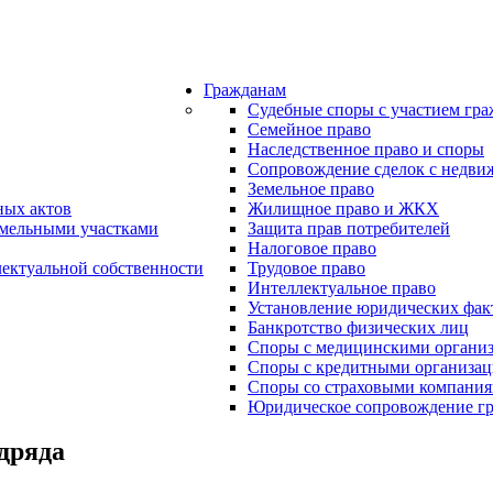
Гражданам
Судебные споры с участием гр
Семейное право
Наследственное право и споры
Сопровождение сделок с недв
Земельное право
ных актов
Жилищное право и ЖКХ
емельными участками
Защита прав потребителей
Налоговое право
лектуальной собственности
Трудовое право
Интеллектуальное право
Установление юридических фак
Банкротство физических лиц
Споры с медицинскими органи
Споры с кредитными организа
Споры со страховыми компани
Юридическое сопровождение г
дряда