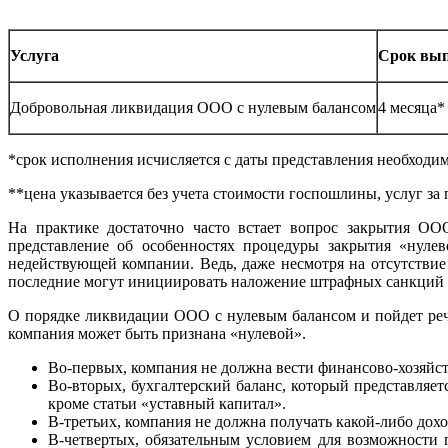
Услуга
Срок вы
Добровольная ликвидация ООО с нулевым балансом
4 месяца*
*срок исполнения исчисляется с даты представления необходи
**цена указывается без учета стоимости госпошлины, услуг з
На практике достаточно часто встает вопрос закрытия ОО
представление об особенностях процедуры закрытия «нулев
недействующей компании. Ведь, даже несмотря на отсутствие
последние могут инициировать наложение штрафных санкций н
О порядке ликвидации ООО с нулевым балансом и пойдет речь 
компания может быть признана «нулевой».
Во-первых, компания не должна вести финансово-хозяйст
Во-вторых, бухгалтерский баланс, который представляет
кроме статьи «уставный капитал».
В-третьих, компания не должна получать какой-либо дохо
В-четвертых, обязательным условием для возможности