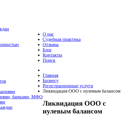
аждан
О нас
Судебная практика
ижимостью
Отзывы
Блог
Контакты
Поиск
Главная
Бизнесу
тов
Регистрационные услуги
Ликвидация ООО с нулевым балансом
зациями
циями, банками, МФО
Ликвидация ООО с
ями
раждан
нулевым балансом