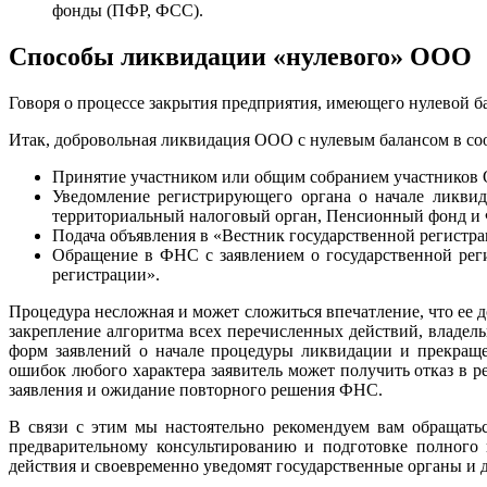
фонды (ПФР, ФСС).
Способы
ликвидации
«нулевого»
ООО
Говоря о процессе закрытия предприятия, имеющего нулевой ба
Итак, добровольная ликвидация ООО с нулевым балансом в соо
Принятие участником или общим собранием участников
Уведомление регистрирующего органа о начале ликвид
территориальный налоговый орган, Пенсионный фонд и 
Подача объявления в «Вестник государственной регистр
Обращение в ФНС с заявлением о государственной рег
регистрации».
Процедура несложная и может сложиться впечатление, что ее д
закрепление алгоритма всех перечисленных действий, владе
форм заявлений о начале процедуры ликвидации и прекраще
ошибок любого характера заявитель может получить отказ в ре
заявления и ожидание повторного решения ФНС.
В связи с этим мы настоятельно рекомендуем вам обращат
предварительному консультированию и подготовке полного
действия и своевременно уведомят государственные органы и 