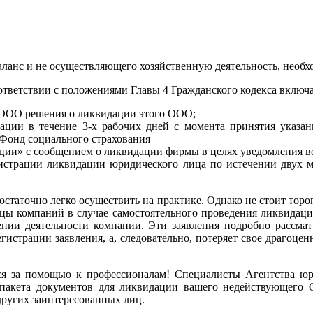
ланс и не осуществляющего хозяйственную деятельность, необхо
тветствии с положениями Главы 4 Гражданского кодекса включа
 ООО решения о ликвидации этого ООО;
ации в течение 3-х рабочих дней с момента принятия указан
Фонд социального страхования
ации» с сообщением о ликвидации фирмы в целях уведомления 
истрации ликвидации юридического лица по истечении двух м
остаточно легко осуществить на практике. Однако не стоит торо
льцы компаний в случае самостоятельного проведения ликвидац
нии деятельности компании. Эти заявления подробно рассма
гистрации заявления, а, следовательно, потеряет свое драгоцен
ься за помощью к профессионалам! Специалисты Агентства ю
 пакета документов для ликвидации вашего недействующего 
других заинтересованных лиц.