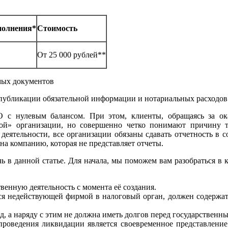
полнения*
Стоимость
От 25 000 рублей**
мых документов
а публикации обязательной информации и нотариальных расходов
О с нулевым балансом. При этом, клиенты, обращаясь за ок
ой» организации, но совершенно четко понимают причину та
 деятельности, все организации обязаны сдавать отчетность в 
а компанию, которая не представляет отчеты.
в данной статье. Для начала, мы поможем вам разобраться в к
венную деятельность с момента её создания.
ся недействующей фирмой в налоговый орган, должен содержать
д, а наряду с этим не должна иметь долгов перед государственн
 проведения ликвидации является своевременное представлен